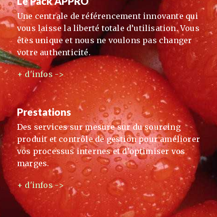
Le Pack APPRO
Une centrale de référencement innovante qui
vous laisse la liberté totale d’utilisation. Vous
êtes unique et nous ne voulons pas changer
votre authenticité.
+ d'infos ->
Prestations
Des services sur mesure sur du sourcing
produit et contrôle de gestion pour améliorer
vos processus internes et d’optimiser vos
marges.
+ d'infos ->